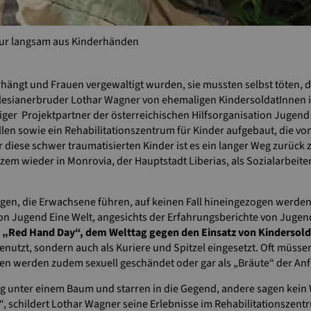
ur langsam aus Kinderhänden
hängt und Frauen vergewaltigt wurden, sie mussten selbst töten,
Salesianerbruder Lothar Wagner von ehemaligen KindersoldatInnen
iger Projektpartner der österreichischen Hilfsorganisation Jugend
llen sowie ein Rehabilitationszentrum für Kinder aufgebaut, die 
 diese schwer traumatisierten Kinder ist es ein langer Weg zurüc
rzem wieder in Monrovia, der Hauptstadt Liberias, als Sozialarbei
en, die Erwachsene führen, auf keinen Fall hineingezogen werden,
von Jugend Eine Welt, angesichts der Erfahrungsberichte von Jugen
n
„Red Hand Day“, dem Welttag gegen den Einsatz von Kindersold
nutzt, sondern auch als Kuriere und Spitzel eingesetzt. Oft müsse
n werden zudem sexuell geschändet oder gar als „Bräute“ der Anf
g unter einem Baum und starren in die Gegend, andere sagen kein
, schildert Lothar Wagner seine Erlebnisse im Rehabilitationszentr