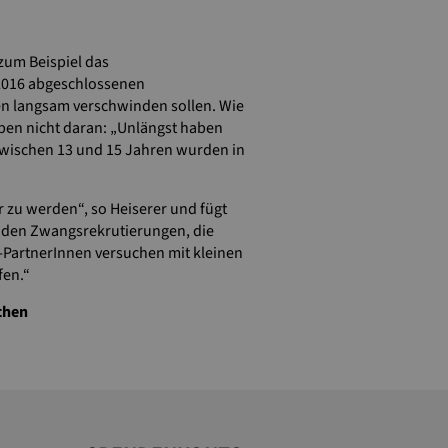
 zum Beispiel das
2016 abgeschlossenen
en langsam verschwinden sollen. Wie
ppen nicht daran: „Unlängst haben
 zwischen 13 und 15 Jahren wurden in
r zu werden“, so Heiserer und fügt
nden Zwangsrekrutierungen, die
-PartnerInnen versuchen mit kleinen
fen.“
chen