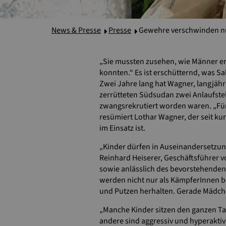
News & Presse
Presse
Gewehre verschwinden n
„Sie mussten zusehen, wie Männer er
konnten.“ Es ist erschütternd, was 
Zwei Jahre lang hat Wagner, langjähr
zerrütteten Südsudan zwei Anlaufste
zwangsrekrutiert worden waren. „Für
resümiert Lothar Wagner, der seit ku
im Einsatz ist.
„Kinder dürfen in Auseinandersetzung
Reinhard Heiserer, Geschäftsführer 
sowie anlässlich des bevorstehende
werden nicht nur als KämpferInnen be
und Putzen herhalten. Gerade Mädche
„Manche Kinder sitzen den ganzen Ta
andere sind aggressiv und hyperaktiv“