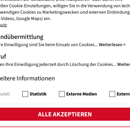
gesetz der Republik steht die Rekrutierung von Kinder nun unter 
ellen Cookie-Einstellungen, willigen Sie in die Verwendung von tec
 Kinder in bewaffneten Einheiten gelten dezidiert als Opfer.
twendigen Cookies zu Marketingzwecken und externen Einbindunge
Videos, Google Maps) ein.
hutz
andübermittlung
re Einwilligung sind Sie beim Einsatz von Cookies
...
Weiterlesen
ruf
en Ihre Einwilligung jederzeit durch Löschung der Cookies
...
Weite
eitere Informationen
ziell
Statistik
Externe Medien
Extern
ALLE AKZEPTIEREN