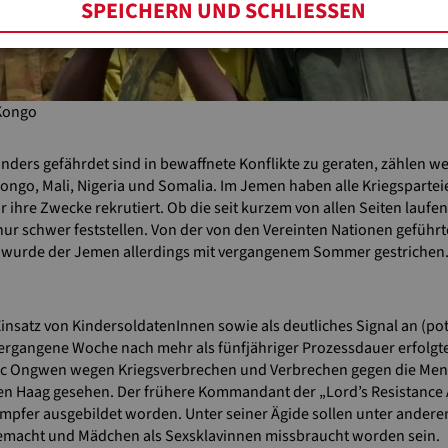
SPEICHERN UND SCHLIESSEN
 Kongo
ders gefährdet sind in bewaffnete Konflikte zu geraten, zählen wei
ongo, Mali, Nigeria und Somalia. Im Jemen haben alle Kriegsparte
 ihre Zwecke rekrutiert. Ob die seit kurzem von allen Seiten lau
h nur schwer feststellen. Von der von den Vereinten Nationen geführ
 wurde der Jemen allerdings mit vergangenem Sommer gestrichen
insatz von KindersoldatenInnen sowie als deutliches Signal an (pote
rgangene Woche nach mehr als fünfjähriger Prozessdauer erfolgte
c Ongwen wegen Kriegsverbrechen und Verbrechen gegen die Mens
Den Haag gesehen. Der frühere Kommandant der „Lord’s Resistance A
pfer ausgebildet worden. Unter seiner Ägide sollen unter andere
emacht und Mädchen als Sexsklavinnen missbraucht worden sein.