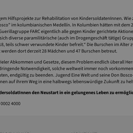
ngem Hilfsprojekte zur Rehabilitation von KindersoldatenInnen. Wie
sco" im kolumbianischen Medellín. In Kolumbien hätten mit dem 
erillagruppe FARC eigentlich alle gegen Kinder gerichtete Aktion
 sich diverse paramilitärische (auch im Drogengeschäft tätige) Gru
18, teils schwer verwundete Kinder befreit.“ Die Burschen im Alter
werden dort derzeit 28 Mädchen und 47 Burschen betreut.
tz vieler Abkommen und Gesetze, diesem Problem endlich überall Her
ie dringende Notwendigkeit, solche weltweit immer noch vorkomme
uten, endgültig zu beenden. Jugend Eine Welt und seine Don Bosco
nnen auf ihrem Weg in eine halbwegs lebenswürdige Zukunft zu hel
ndersoldatInnen den Neustart in ein gelungenes Leben zu ermögli
 0002 4000