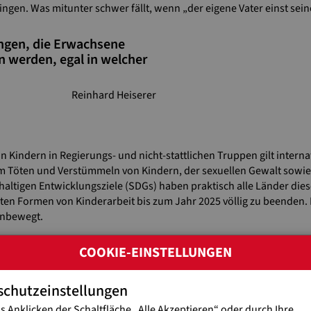
ingen. Was mitunter schwer fällt, wenn „der eigene Vater einst sein
ngen, die Erwachsene
n werden, egal in welcher
Reinhard Heiserer
Kindern in Regierungs- und nicht-stattlichen Truppen gilt interna
 Töten und Verstümmeln von Kindern, der sexuellen Gewalt sowie
ltigen Entwicklungsziele (SDGs) haben praktisch alle Länder dies
en Formen von Kinderarbeit bis zum Jahr 2025 völlig zu beenden. Ei
hinbewegt.
n Bericht „Kinder in bewaffneten Konflikten“ der UN-Sonderbeauftra
COOKIE-EINSTELLUNGEN
klungen. Etwa im Südsudan – wo sich nach UNO-Schätzungen 2019 
anden – wird der im Vorjahr von der Regierung und vielen Beteiligte
schutzeinstellungen
rstösse gegen Kinder als ein „bemerkenswerter Fortschritt“ beschr
ikanischen Republik. Dort wurden letztes Jahr über 240 Kinder au
s Anklicken der Schaltfläche „Alle Akzeptieren“ oder durch Ihre