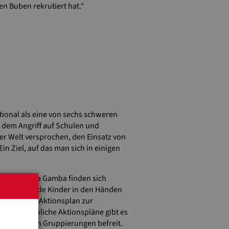
en Buben rekrutiert hat.“
tional als eine von sechs schweren
 dem Angriff auf Schulen und
er Welt versprochen, den Einsatz von
n Ziel, auf das man sich in einigen
gten Virginia Gamba finden sich
noch Tausende Kinder in den Händen
n gebilligte Aktionsplan zur
ieben. Ähnliche Aktionspläne gibt es
s kämpfenden Gruppierungen befreit.