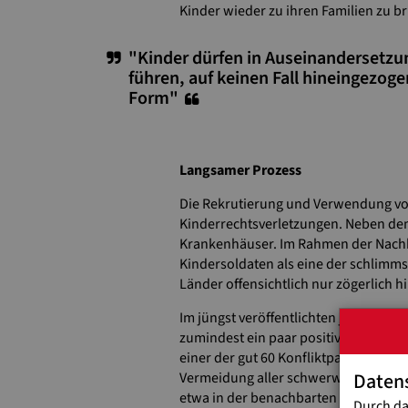
Kinder wieder zu ihren Familien zu br
"Kinder dürfen in Auseinandersetzu
führen, auf keinen Fall hineingezoge
Form"
Langsamer Prozess
Die Rekrutierung und Verwendung von 
Kinderrechtsverletzungen. Neben dem
Krankenhäuser. Im Rahmen der Nachha
Kindersoldaten als eine der schlimmst
Länder offensichtlich nur zögerlich 
Im jüngst veröffentlichten jährliche
zumindest ein paar positive Entwic
einer der gut 60 Konfliktparteien bef
Daten
Vermeidung aller schwerwiegender Ve
etwa in der benachbarten Zentralafr
Durch da