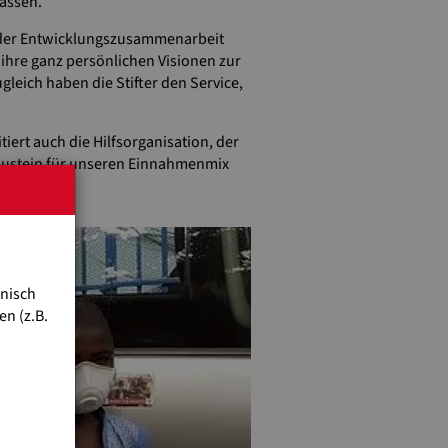
lassen.
in der Entwicklungszusammenarbeit
 ihre ganz persönlichen Visionen zur
leich haben die Stifter den Service,
iert auch die Hilfsorganisation, der
Baustein für unseren Einnahmenmix
hnisch
n (z.B.