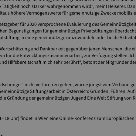
 Tätigkeit noch stärker wahrgenommen wird“, meint Heiserer. Dann
eitaus höhere Vermögenswerte für gemeinnützige Zwecke mobilisie
etzgeber für 2020 versprochene Evaluierung des Gemeinnützigkeitsg
lichen Begünstigungen für gemeinnützige Privatstiftungen überdach
atstiftung in eine gemeinnützige umzuwandeln oder beide Aktivitäte
 Wertschätzung und Dankbarkeit gegenüber jenen Menschen, die ein
 etwa für die Entwicklungszusammenarbeit, zur Verfügung stellen. I
nd Hilfsbereitschaft mich sehr berührt“, betont der Mitgründer de
ngsdschungel“ nicht verloren zu gehen, wurde jüngst vom Verband g
emeinnützige Stiftungsarbeit in Österreich: Gründen, Führen, Auflö
 die Gründung der gemeinnützigen Jugend Eine Welt Stiftung von R
 - 18 Uhr) findet in Wien eine Online-Konferenz zum Europäischen T