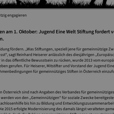
ützig engagieren
en am 1. Oktober: Jugend Eine Welt Stiftung fordert v
n.
dung fördern. „Was Stiftungen, speziell jene für gemeinnützige Zwe
sst“, sagt Reinhard Heiserer anlässlich des diesjährigen „Europäis
r in das öffentliche Bewusstsein zu rücken, wurde 2013 vom euro
ben gerufen. Für Heiserer, Mitstifter und Vorstand der Jugend Eine
hmenbedingungen für gemeinnütziges Stiften in Österreich einzuf
in Österreich sind nach Angaben des Verbandes für gemeinnütziges 
ich werden von den „Gemeinnützigen“ für soziale Zwecke bereitgeste
hlosenhilfe bis hin zu Bildung und Entwicklungszusammenarbeit. 
 2015 erfolgte Modernisierung des damals längst veralteten gemei