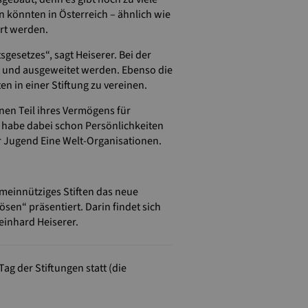
 könnten in Österreich – ähnlich wie
rt werden.
esetzes“, sagt Heiserer. Bei der
t und ausgeweitet werden. Ebenso die
n in einer Stiftung zu vereinen.
en Teil ihres Vermögens für
ch habe dabei schon Persönlichkeiten
r Jugend Eine Welt-Organisationen.
emeinnütziges Stiften das neue
sen“ präsentiert. Darin findet sich
einhard Heiserer.
ag der Stiftungen statt (die