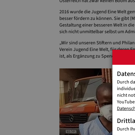
Österreich hat zwar keinen Boom ausg
2016 wurde die Jugend Eine Welt gem
besser fördern zu können. Sie gibt (
Gestaltung einer besseren Welt in di
sich nicht unmittelbar selbst um Ad
„Wir sind unseren Stiftern und Philan
Verein Jugend Eine Welt, für deren 
ist, als Ergänzung zu Spenden und öf
Daten
Durch da
individu
nicht no
YouTube-
Datensc
Drittl
Durch Ih