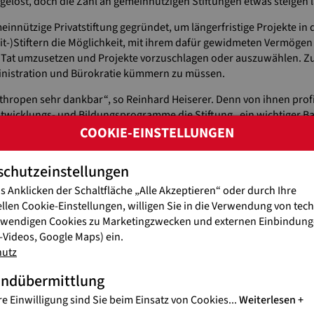
elöst, doch die Zahl an gemeinnützigen Stiftungen etwas steigen 
einnützige Privatstiftung gegründet, um längerfristige Projekte 
Mit-)Stiftern die Möglichkeit, mit ihrem dafür gewidmeten Vermögen
e Tat umzusetzen und Projekte vorzuschlagen oder auszuwählen. Zug
ministration und Bürokratie kümmern zu müssen.
thropen sehr dankbar“, so Reinhard Heiserer. Denn von ihnen profit
Entwicklungs- und Bildungsprogramme die Stiftung „ein wichtiger 
fentlichen Förderungen.“
COOKIE-EINSTELLUNGEN
schutzeinstellungen
s Anklicken der Schaltfläche „Alle Akzeptieren“ oder durch Ihre
ellen Cookie-Einstellungen, willigen Sie in die Verwendung von tec
twendigen Cookies zu Marketingzwecken und externen Einbindunge
Videos, Google Maps) ein.
hutz
andübermittlung
re Einwilligung sind Sie beim Einsatz von Cookies
...
Weiterlesen