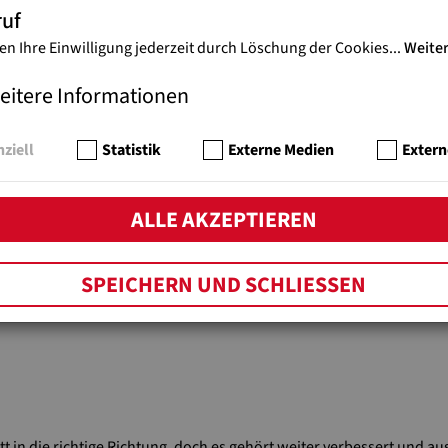
ruf
en Ihre Einwilligung jederzeit durch Löschung der Cookies
...
Weite
eitere Informationen
ziell
Statistik
Externe Medien
Extern
ALLE AKZEPTIEREN
SPEICHERN UND SCHLIESSEN
ft auch in der Pandemiezeit - Schüler mit Mundschutz in Sierra Leo
tt in die richtige Richtung, doch es gehört weiter verbessert und au