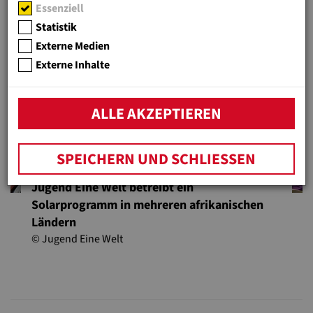
Essenziell
Menschen.
Statistik
Externe Medien
Externe Inhalte
ALLE AKZEPTIEREN
Previous
N
SPEICHERN UND SCHLIESSEN
Jugend Eine Welt betreibt ein
Solarprogramm in mehreren afrikanischen
Ländern
© Jugend Eine Welt