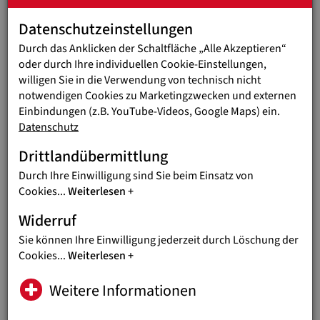
Österreichischen Entwicklungszusammenarbeit geförderten
Solarprogramm in Äthiopien, bei dem Solartechniker
Datenschutzeinstellungen
ausgebildet werden, die einen wichtigen Beitrag für den
Durch das Anklicken der Schaltfläche „Alle Akzeptieren“
Ausbau einer umweltverträglicheren Energieversorgung
oder durch Ihre individuellen Cookie-Einstellungen,
leisten. Und selbstverständlich sind Umwelt- und Klimaschutz
willigen Sie in die Verwendung von technisch nicht
bzw. die „Nachhaltigen Entwicklungsziele“ für Jugend Eine
notwendigen Cookies zu Marketingzwecken und externen
Welt bzw. unser „Bildungsteam“ auch in Österreich, zB. im
Einbindungen (z.B. YouTube-Videos, Google Maps) ein.
schulischen und außerschulischen Bildungsbereich, von
Datenschutz
großer Bedeutung: Junge Menschen in Österreich sollen von
Anfang an lernen, Verantwortung für ihre Mit-Welt zu
Drittlandübermittlung
übernehmen und mit begrenzt vorhandenen Ressourcen
Durch Ihre Einwilligung sind Sie beim Einsatz von
sparsam umzugehen.“
Cookies
...
Weiterlesen
Großes Wachstumspotenzial
Widerruf
Die „Don Bosco Green Alliance“ startete ursprünglich in
Indien, wo sie von Salesianerpater Savio Silveira initiiert
Sie können Ihre Einwilligung jederzeit durch Löschung der
wurde, einem langjährigen Projektpartner von Jugend Eine
Cookies
...
Weiterlesen
Welt. Ihr Wachstums-Potenzial ist riesig, denn die Salesianer
Don Boscos und Don Bosco Schwestern sind in mehr als 130
Weitere Informationen
Ländern vertreten und erreichen in enger Zusammenarbeit
mit NGOs und Laienorganisationen Millionen junge