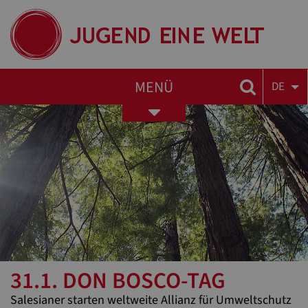
MENÜ
DE
Toggle
navigation
31.1. DON BOSCO-TAG
Salesianer starten weltweite Allianz für Umweltschutz