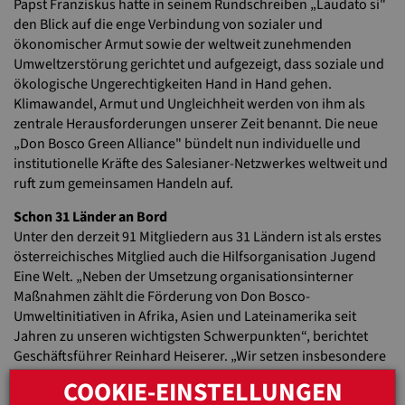
Papst Franziskus hatte in seinem Rundschreiben „Laudato si"
den Blick auf die enge Verbindung von sozialer und
ökonomischer Armut sowie der weltweit zunehmenden
Umweltzerstörung gerichtet und aufgezeigt, dass soziale und
ökologische Ungerechtigkeiten Hand in Hand gehen.
Klimawandel, Armut und Ungleichheit werden von ihm als
zentrale Herausforderungen unserer Zeit benannt. Die neue
„Don Bosco Green Alliance" bündelt nun individuelle und
institutionelle Kräfte des Salesianer-Netzwerkes weltweit und
ruft zum gemeinsamen Handeln auf.
Schon 31 Länder an Bord
Unter den derzeit 91 Mitgliedern aus 31 Ländern ist als erstes
österreichisches Mitglied auch die Hilfsorganisation Jugend
Eine Welt. „Neben der Umsetzung organisationsinterner
Maßnahmen zählt die Förderung von Don Bosco-
Umweltinitiativen in Afrika, Asien und Lateinamerika seit
Jahren zu unseren wichtigsten Schwerpunkten“, berichtet
Geschäftsführer Reinhard Heiserer. „Wir setzen insbesondere
auf die Berufsausbildung von zukunftsorientierten
COOKIE-EINSTELLUNGEN
Fachkräften vor Ort. Beispielsweise in unserem von der