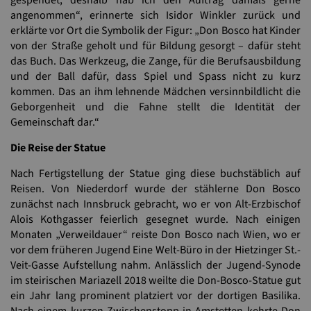
angenommen“, erinnerte sich Isidor Winkler zurück und
erklärte vor Ort die Symbolik der Figur: „Don Bosco hat Kinder
von der Straße geholt und für Bildung gesorgt – dafür steht
das Buch. Das Werkzeug, die Zange, für die Berufsausbildung
und der Ball dafür, dass Spiel und Spass nicht zu kurz
kommen. Das an ihm lehnende Mädchen versinnbildlicht die
Geborgenheit und die Fahne stellt die Identität der
Gemeinschaft dar.“
Die Reise der Statue
Nach Fertigstellung der Statue ging diese buchstäblich auf
Reisen. Von Niederdorf wurde der stählerne Don Bosco
zunächst nach Innsbruck gebracht, wo er von Alt-Erzbischof
Alois Kothgasser feierlich gesegnet wurde. Nach einigen
Monaten „Verweildauer“ reiste Don Bosco nach Wien, wo er
vor dem früheren Jugend Eine Welt-Büro in der Hietzinger St.-
Veit-Gasse Aufstellung nahm. Anlässlich der Jugend-Synode
im steirischen Mariazell 2018 weilte die Don-Bosco-Statue gut
ein Jahr lang prominent platziert vor der dortigen Basilika.
Nach einem kurzen Zwischenstopp in Amstetten kehrte Don