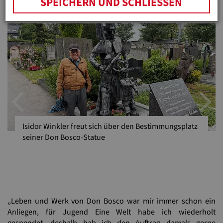
SPEICHERN UND SCHLIESSEN
Waldschwimmbad.
Previous
N
Isidor Winkler freut sich über den Bestimmungsplatz
seiner Don Bosco-Statue
„Leben und Werk von Don Bosco war mir immer schon ein
Anliegen, für Jugend Eine Welt habe ich wiederholt
gespendet, deshalb hab ich den Auftrag damals gerne