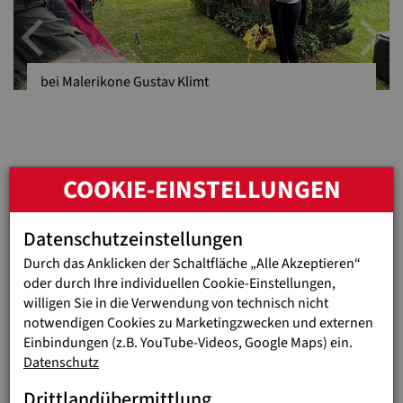
Previous
N
bei Malerikone Gustav Klimt
COOKIE-EINSTELLUNGEN
Der Erschaffer der Don Bosco-Statue
Datenschutzeinstellungen
„Einen schönen Platz habt ihr für den Don Bosco gefunden“,
Durch das Anklicken der Schaltfläche „Alle Akzeptieren“
erklärte der an der letzten Station angekommene, wohl
oder durch Ihre individuellen Cookie-Einstellungen,
älteste Rundgang-Teilnehmer, Isidor Winkler. Stolze 88 Jahre
willigen Sie in die Verwendung von technisch nicht
alt, war er gemeinsam mit seiner Frau extra für diesen
notwendigen Cookies zu Marketingzwecken und externen
Friedhofs-Rundgang aus seiner Heimat Tirol angereist. Um
Einbindungen (z.B. YouTube-Videos, Google Maps) ein.
Nachschau zu halten, wo „seine“ von drei Kindern umringte
Datenschutz
Don Bosco Statue ihren endgültigen Standplatz gefunden hat.
Drittlandübermittlung
2015, anlässlich des 200. Geburtstages des Jugendheiligen