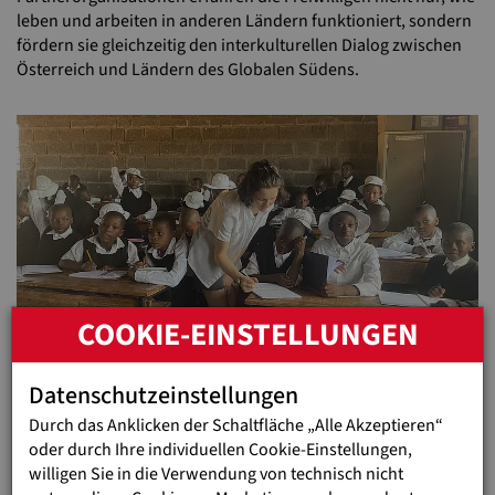
leben und arbeiten in anderen Ländern funktioniert, sondern
fördern sie gleichzeitig den interkulturellen Dialog zwischen
Österreich und Ländern des Globalen Südens.
COOKIE-EINSTELLUNGEN
Fotocredit: VOLONTARIAT bewegt
Datenschutzeinstellungen
Beweggründe für den Freiwilligendienst
Durch das Anklicken der Schaltfläche „Alle Akzeptieren“
Einerseits wollen viele ihre Erfahrungen in der Kinder- und
oder durch Ihre individuellen Cookie-Einstellungen,
Jugendarbeit durch Ausbildung, Beruf oder Ehrenamt in
willigen Sie in die Verwendung von technisch nicht