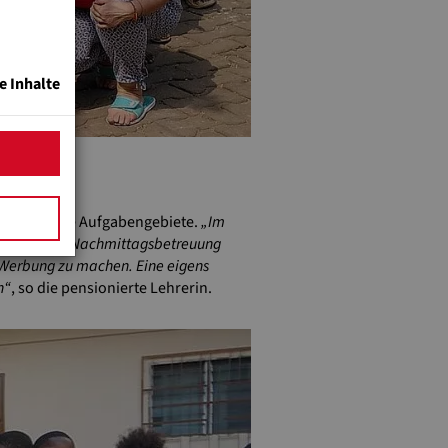
e Inhalte
r vielfältige Aufgabengebiete.
„Im
einfach die Nachmittagsbetreuung
d Werbung zu machen. Eine eigens
n“
, so die pensionierte Lehrerin.