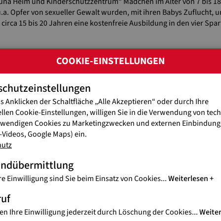
icuña Heim und Kinderschutzzentrum“ Mädchen im Alter von 7 bis 1
.a. Opfer von sexueller Gewalt wurden, mit ihren Babys Zuflucht, 
circa 15 bis 20 Jahren eine kostenfreie Ausbildung in den vier Spa
COOKIE-EINSTELLUNGEN
schutzeinstellungen
s Anklicken der Schaltfläche „Alle Akzeptieren“ oder durch Ihre
ellen Cookie-Einstellungen, willigen Sie in die Verwendung von tec
twendigen Cookies zu Marketingzwecken und externen Einbindunge
Videos, Google Maps) ein.
hutz
andübermittlung
re Einwilligung sind Sie beim Einsatz von Cookies
...
Weiterlesen
ruf
en Ihre Einwilligung jederzeit durch Löschung der Cookies
...
Weite