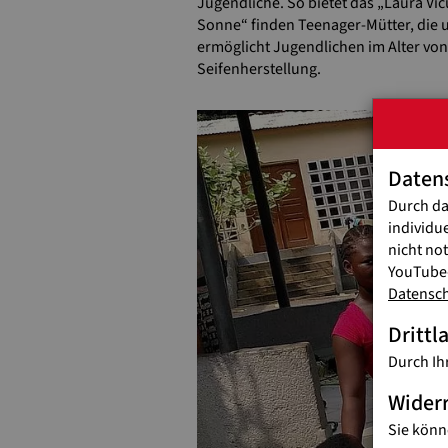
Jugendliche. So bietet das „Laura V
Sonne“ finden Teenager-Mütter, die u
ermöglicht Jugendlichen im Alter von 
Seifenherstellung.
Daten
Durch da
individu
nicht no
YouTube-
Datensc
Drittl
Durch Ih
Wider
Sie könn