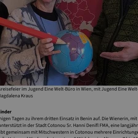
sreisefeier im Jugend Eine Welt-Büro in Wien, mit Jugend Eine Wel
Magdalena Kraus
Kinder
igen Tagen zu ihrem dritten Einsatz in Benin auf. Die Wienerin, mi
nterstützt in der Stadt Cotonou Sr. Hanni Denifl FMA, eine langjäh
ibt gemeinsam mit Mitschwestern in Cotonou mehrere Einrichtunge