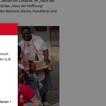
8 Jahren ein Zuhause. Im „Haus der
und das „Haus der Hoffnung“
rten Bäckerei, Küche, Konditorei und
hnisch
n (z.B.
rlesen