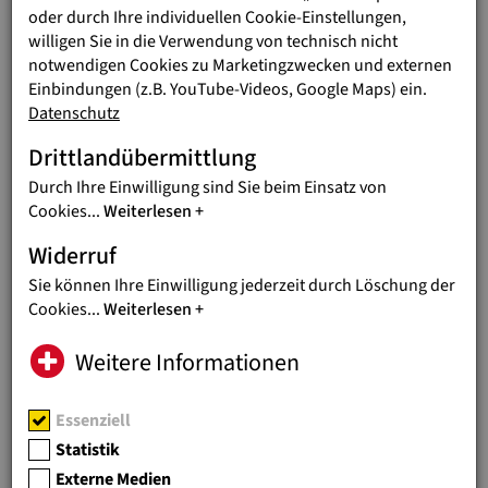
"DESIGN FOR GOOD" im Wiener Museumsquartier.
oder durch Ihre individuellen Cookie-Einstellungen,
willigen Sie in die Verwendung von technisch nicht
notwendigen Cookies zu Marketingzwecken und externen
Ausstellung läuft bis 1. November
Einbindungen (z.B. YouTube-Videos, Google Maps) ein.
Die Ausstellung DESIGN FOR GOOD ist noch bis 1. November
Datenschutz
2025 erlebbar und zeigt wie Gestaltung als Hebel für soziale
und ökologische Anliegen genutzt werden kann.
„Wir zeigen
Drittlandübermittlung
Projekte, die verändern. Arbeiten, die nicht für Galerien gedacht
Durch Ihre Einwilligung sind Sie beim Einsatz von
sind – sondern für den Alltag, für Menschen, für das Jetzt. Design,
Cookies
...
Weiterlesen
das nicht um sich selbst kreist – sondern sich öffnet: für
Gemeinschaft, für Gerechtigkeit, für die Zukunft”
, so
Simon
Widerruf
Pointner, Initiator und Creative Director, Studio FREUDE
.
Sie können Ihre Einwilligung jederzeit durch Löschung der
Cookies
...
Weiterlesen
Weitere Informationen
Essenziell
Statistik
Externe Medien