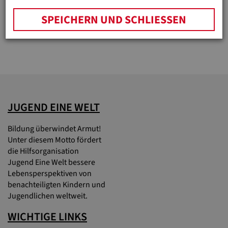
Helfer in der Not! Mit diesem Bus wurden die
Waisenkinder evakuiert.
SPEICHERN UND SCHLIESSEN
JUGEND EINE WELT
Bildung überwindet Armut!
Unter diesem Motto fördert
die Hilfsorganisation
Jugend Eine Welt bessere
Lebensperspektiven von
benachteiligten Kindern und
Jugendlichen weltweit.
WICHTIGE LINKS