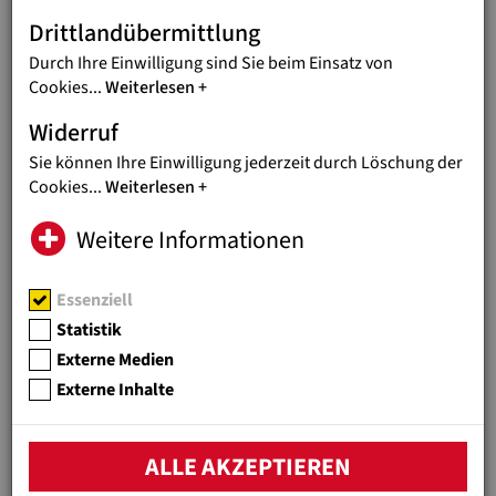
Geschäftsführer von Jugend Eine Welt. Um möglichst überall
Drittlandübermittlung
rasch und effektiv humanitäre Nothilfe leisten zu können,
Flüchtlinge auch in den Nachbarstaaten zu unterstützen und
Durch Ihre Einwilligung sind Sie beim Einsatz von
Menschen in Not zu helfen, bittet Jugend Eine Welt dringend
Cookies
...
Weiterlesen
um Spenden. Heiserer: „Jeder Beitrag zählt.“
Widerruf
Spendenkonto: AT66 3600 0000 0002 4000
Sie können Ihre Einwilligung jederzeit durch Löschung der
Cookies
...
Weiterlesen
Spenden-Kennwort: «Ukrainehilfe»
Online spenden:
Weitere Informationen
Essenziell
Statistik
Externe Medien
Externe Inhalte
ALLE AKZEPTIEREN