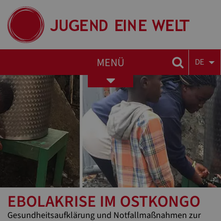
MENÜ
DE
Toggle
navigation
EBOLAKRISE IM OSTKONGO
Gesundheitsaufklärung und Notfallmaßnahmen zur