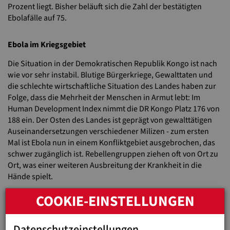
Prozent liegt. Bisher beläuft sich die Zahl der bestätigten
Ebolafälle auf 75.
Ebola im Kriegsgebiet
Die Situation in der Demokratischen Republik Kongo ist nach
wie vor sehr instabil. Blutige Bürgerkriege, Gewalttaten und
die schlechte wirtschaftliche Situation des Landes haben zur
Folge, dass die Mehrheit der Menschen in Armut lebt: Im
Human Development Index nimmt die DR Kongo Platz 176 von
188 ein. Der Osten des Landes ist geprägt von gewalttätigen
Auseinandersetzungen verschiedener Milizen - zum ersten
Mal ist Ebola nun in einem Konfliktgebiet ausgebrochen, das
schwer zugänglich ist. Rebellengruppen ziehen oft von Ort zu
Ort, was einer weiteren Ausbreitung der Krankheit in die
Hände spielt.
Existentielle Gesundheitsaufklärung
COOKIE-EINSTELLUNGEN
Befürchtet werden ähnliche Folgen wie bei der verheerenden
Ebola-Epidemie in Westafrika in den Jahren 2013 bis 2016, bei
Datenschutzeinstellungen