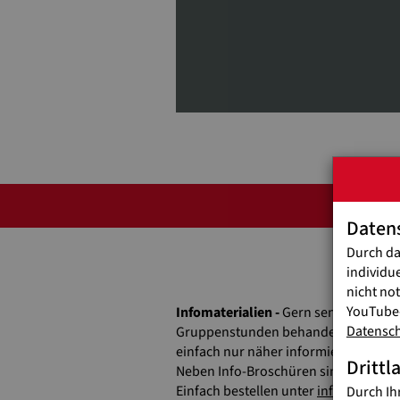
Daten
Durch da
War
individu
nicht no
YouTube-
Infomaterialien -
Gern senden wir Ih
Datensc
Gruppenstunden behandeln möchten, 
einfach nur näher informieren möcht
Drittl
Neben Info-Broschüren sind u.a. auch 
Einfach bestellen unter
info(at)jugen
Durch Ih