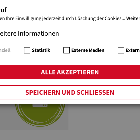
ruf
en Ihre Einwilligung jederzeit durch Löschung der Cookies
...
Weite
PDF-DOWNLOADS
eitere Informationen
ziell
Statistik
Externe Medien
Extern
en über Straßenkinder
chüre über Straßenkinder
ALLE AKZEPTIEREN
SPEICHERN UND SCHLIESSEN