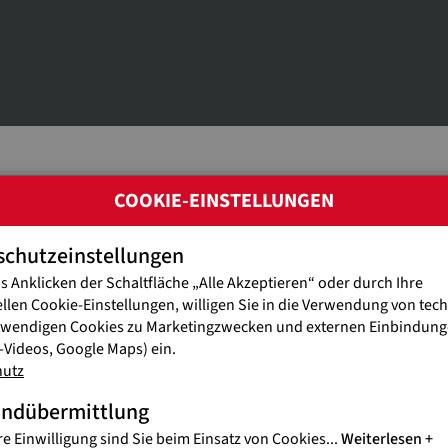
COOKIE-EINSTELLUNGEN
AKTIONSIDEEN - WERDEN SIE AKTIV
schutzeinstellungen
s Anklicken der Schaltfläche „Alle Akzeptieren“ oder durch Ihre
um nicht einmal Kuchen backen für Straßenkin
ellen Cookie-Einstellungen, willigen Sie in die Verwendung von tec
twendigen Cookies zu Marketingzwecken und externen Einbindunge
Videos, Google Maps) ein.
nen Gratis-Materialien zu, wenn Sie das Thema Straßenkinder im Sc
hutz
einen Gottesdienst-Schwerpunkt oder eine Aktion im Freundes- u
en!
andübermittlung
didaktische Unterlagen, Spiele sowie Vorschläge für die Gestaltung
deinewelt.at
bzw. 01/879 07 07-0 oder online downloaden.
re Einwilligung sind Sie beim Einsatz von Cookies
...
Weiterlesen