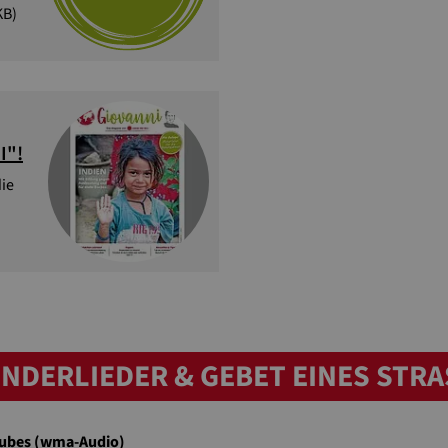
KB)
I"!
die
NDERLIEDER & GEBET EINES STRA
taubes (wma-Audio)