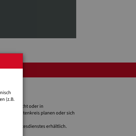
!
der?
hnisch
n (z.B.
hulunterricht oder in
nd Bekanntenkreis planen oder sich
 eines Gottesdienstes erhältlich.