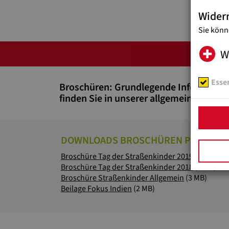
Wider
Sie könn
W
Essen
Broschüren: Grundlegende Information
finden Sie in unserer allgemeinen Bros
DOWNLOADS BROSCHÜREN PDF
Broschüre Tag der Straßenkinder 2019
(3 MB)
Broschüre Tag der Straßenkinder 2018
(2 MB)
Broschüre Straßenkinder Allgemein
(3 MB)
Beilage Fokus Indien
(2 MB)