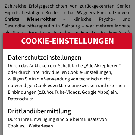
Zahlreiche Erfolgsgeschichten von zurückgekehrten Senior
Experts bestätigen Bruder Lothar Wagners Einschätzungen.
Christa Wienerroither
– klinische Psycho- und
Gesundheitstherapeutin in Salzburg – war mehrere Monate
als Senior Expertin in Ecuador im Einsatz.
„Ich konnte als
COOKIE-EINSTELLUNGEN
Psychotherapeutin in einem Mädchenzentrum in Loja, Ecuador,
mitarbeiten. Schwerpunkt meiner Arbeit war die Einführung und
Vermittlung von kindertherapeutischen Techniken wie
Datenschutzeinstellungen
traumafokussierte Spieltherapie, Mindfulnessarbeit oder
Durch das Anklicken der Schaltfläche „Alle Akzeptieren“
Sandspieltherapie“
, erzählte Wienerroither.
„Ich konnte ein
oder durch Ihre individuellen Cookie-Einstellungen,
großes Bündel an Erfahrungen mit nach Österreich nehmen. Es
willigen Sie in die Verwendung von technisch nicht
war ein großes Geschenk für mich Teil davon zu sein.“
notwendigen Cookies zu Marketingzwecken und externen
Einbindungen (z.B. YouTube-Videos, Google Maps) ein.
Ich konnte ein großes Bündel an Erfahrungen
Datenschutz
mit nach Österreich nehmen. Es war ein großes
Geschenk für mich Teil davon zu sein.
Drittlandübermittlung
Christa Wienerroither
Durch Ihre Einwilligung sind Sie beim Einsatz von
Cookies
...
Weiterlesen