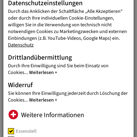
Datenschutzeinstellungen
TERMINE
29.09.2026
KÄRNTEN: NOTARVORTRAG
Durch das Anklicken der Schaltfläche „Alle Akzeptieren“
ZUM THEMA ERBRECHT
oder durch Ihre individuellen Cookie-Einstellungen,
willigen Sie in die Verwendung von technisch nicht
Dienstag, 29.9. Velden / Mittwoch, 30.9.
notwendigen Cookies zu Marketingzwecken und externen
Spittal
Einbindungen (z.B. YouTube-Videos, Google Maps) ein.
Datenschutz
TERMINE
07.10.2026
Drittlandübermittlung
WIEN: NOTARVORTRAG ZUM
THEMA ERBRECHT
Durch Ihre Einwilligung sind Sie beim Einsatz von
Cookies
...
Weiterlesen
Di, 8.9. VHS Floridsdorf / Mi, 7.10.
Curhaus Stephansplatz
Widerruf
Sie können Ihre Einwilligung jederzeit durch Löschung der
TERMINE
16.10.2026
Cookies
...
Weiterlesen
JUGEND EINE WELT BEI
Weitere Informationen
FREIWILLIGENMESSE IN WIEN
YOVO26 und Wiener Freiwilligenmesse
vom 16. bis 18. Oktober im Rathaus
Essenziell