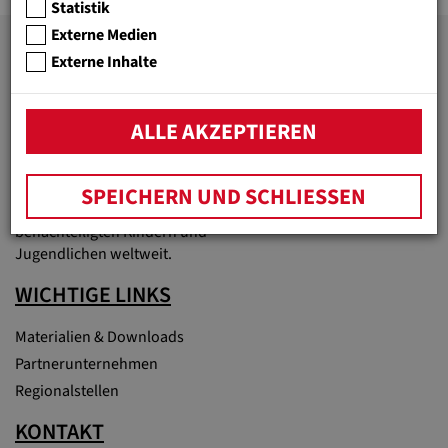
Statistik
Externe Medien
Externe Inhalte
JUGEND EINE WELT
Bildung überwindet Armut!
ALLE AKZEPTIEREN
Unter diesem Motto fördert
die Hilfsorganisation
Jugend Eine Welt bessere
SPEICHERN UND SCHLIESSEN
Lebensperspektiven von
benachteiligten Kindern und
Jugendlichen weltweit.
WICHTIGE LINKS
Materialien & Downloads
Partnerunternehmen
Regionalstellen
KONTAKT