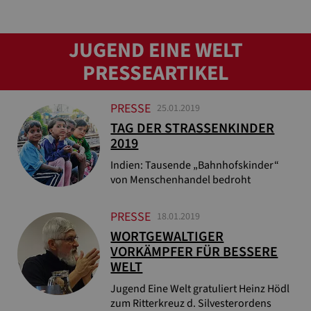
JUGEND EINE WELT
PRESSEARTIKEL
PRESSE
25.01.2019
TAG DER STRASSENKINDER 2
019
Indien: Tausende „Bahnhofskinder“
von Menschenhandel bedroht
PRESSE
18.01.2019
WORTGEWALTIGER
VORKÄMPFER FÜR BESSERE
WELT
Jugend Eine Welt gratuliert Heinz Hödl
zum Ritterkreuz d. Silvesterordens