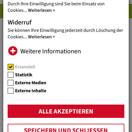
Durch Ihre Einwilligung sind Sie beim Einsatz von
PRESSE-DOWNLOADS
Cookies
...
Weiterlesen
Widerruf
Sie können Ihre Einwilligung jederzeit durch Löschung der
LOGOS UND FOTOS
Cookies
...
Weiterlesen
Jugend Eine Welt Logo (hoch)
(153 KB)
Weitere Informationen
Jugend Eine Welt Logo (quer)
(136 KB)
Porträt Reinhard Heiserer Hochformat
(2 M
Porträt Reinhard Heiserer Querformat
(2 M
Essenziell
Statistik
FOTOS UND INFOS
Externe Medien
Reinhard Heiserer GF (Daumen nach oben)
Externe Inhalte
Jugend Eine Welt auf einen Blick (P
(162 KB)
Reinhard Heiserer im Porträt (PDF)
(2 MB)
ALLE AKZEPTIEREN
SPEICHERN UND SCHLIESSEN
SYMBOLFOTOS