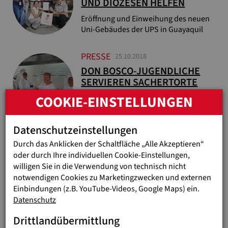
UND DIÖZESEN HELFEN
Eröffnung und Einweihung des neuen
Uni-Gebäudes der UPS in Guayaquil
PRESSE
25.10.2018
DON BOSCO-JUGENDLICHE
SERVIEREN SACHERTORTE
COOKIE-EINSTELLUNGEN
Wiener Bäckermeister schulte junge
Straßenverkäufer in Bogotá
Datenschutzeinstellungen
PRESSE
16.10.2018
Durch das Anklicken der Schaltfläche „Alle Akzeptieren“
WIRTSCHAFT HILFT!
oder durch Ihre individuellen Cookie-Einstellungen,
Jugend Eine Welt zum Weltarmutstag
willigen Sie in die Verwendung von technisch nicht
notwendigen Cookies zu Marketingzwecken und externen
Einbindungen (z.B. YouTube-Videos, Google Maps) ein.
Datenschutz
...
1
38
39
40
41
Drittlandübermittlung