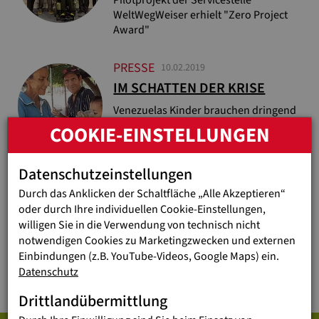
Pilotprojekt der Servicestelle
WeltWegWeiser erhielt "Zero Project
Award"
PRESSE
10.02.2019
IM SCHATTEN DER KRISE
Venezuelas Kinder brauchen dringend
Hilfe
COOKIE-EINSTELLUNGEN
Datenschutzeinstellungen
PRESSE
31.01.2019
31.1. DON BOSCO-TAG
Durch das Anklicken der Schaltfläche „Alle Akzeptieren“
oder durch Ihre individuellen Cookie-Einstellungen,
Salesianer starten weltweite Allianz für
willigen Sie in die Verwendung von technisch nicht
Umweltschutz
notwendigen Cookies zu Marketingzwecken und externen
Einbindungen (z.B. YouTube-Videos, Google Maps) ein.
Datenschutz
...
...
1
37
38
39
41
Drittlandübermittlung