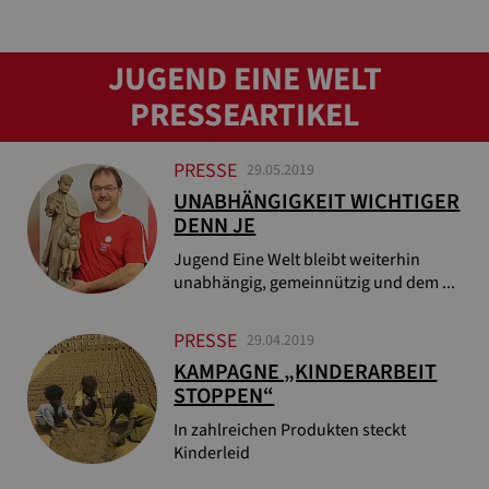
JUGEND EINE WELT
PRESSEARTIKEL
PRESSE
29.05.2019
UNABHÄNGIGKEIT WICHTIGER
DENN JE
Jugend Eine Welt bleibt weiterhin
unabhängig, gemeinnützig und dem ...
PRESSE
29.04.2019
KAMPAGNE „KINDERARBEIT
STOPPEN“
In zahlreichen Produkten steckt
Kinderleid