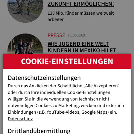
ZUKUNFT ERMÖGLICHEN!
138 Mio. Kinder müssen weltweit
arbeiten
PRESSE
11.06.2026
WIE JUGEND EINE WELT
KINDERN IN MEXIKO HILFT
COOKIE-EINSTELLUNGEN
Fußball-Projekte im Veranstalterland
ermöglichen Bildung und Zukunft
Datenschutzeinstellungen
PRESSE
10.06.2026
Durch das Anklicken der Schaltfläche „Alle Akzeptieren“
PHIL GELD. PHIL GUTES.
oder durch Ihre individuellen Cookie-Einstellungen,
willigen Sie in die Verwendung von technisch nicht
Jugend Eine Welt unterstützt „Initiative
notwendigen Cookies zu Marketingzwecken und externen
Philanthropie“
Einbindungen (z.B. YouTube-Videos, Google Maps) ein.
Datenschutz
...
1
2
3
41
Drittlandübermittlung