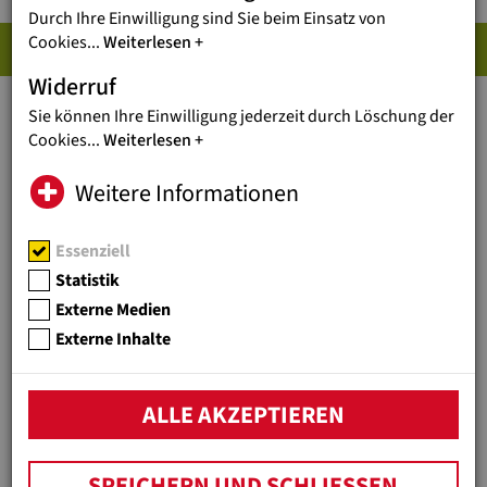
Durch Ihre Einwilligung sind Sie beim Einsatz von
PRESSE-DOWNLOADS
Cookies
...
Weiterlesen
Widerruf
Sie können Ihre Einwilligung jederzeit durch Löschung der
LOGOS UND FOTOS
Cookies
...
Weiterlesen
Jugend Eine Welt Logo (hoch)
(153 KB)
Weitere Informationen
Jugend Eine Welt Logo (quer)
(136 KB)
Porträt Reinhard Heiserer Hochformat
(2 M
Porträt Reinhard Heiserer Querformat
(2 M
Essenziell
Statistik
FOTOS UND INFOS
Externe Medien
Externe Inhalte
Reinhard Heiserer GF (Daumen nach oben)
Jugend Eine Welt auf einen Blick (P
(162 KB)
Reinhard Heiserer im Porträt (PDF)
(2 MB)
ALLE AKZEPTIEREN
SPEICHERN UND SCHLIESSEN