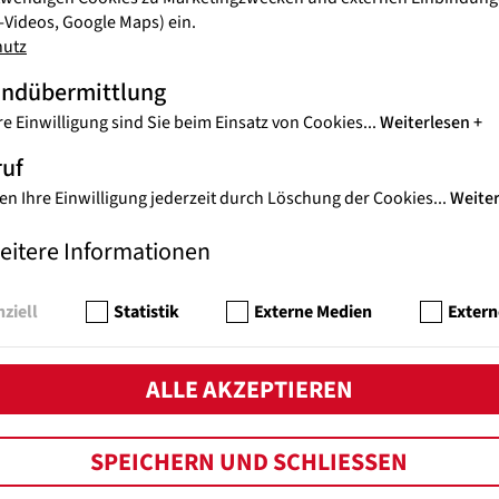
VEN
Videos, Google Maps) ein.
ORT
hutz
n
Juge
andübermittlung
Vene
re Einwilligung sind Sie beim Einsatz von Cookies
...
Weiterlesen
ruf
AKT
en Ihre Einwilligung jederzeit durch Löschung der Cookies
...
Weite
24
ERD
WE
eitere Informationen
Noth
Zers
ziell
Statistik
Externe Medien
Extern
ALLE AKZEPTIEREN
AKT
E-
BE
JUG
SPEICHERN UND SCHLIESSEN
aum
„One