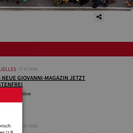
UELLES
27.07.2026
 NEUE GIOVANNI-MAGAZIN JETZT
STENFREI
Post oder online
hnisch
UELLES
16.07.2026
n (z.B.