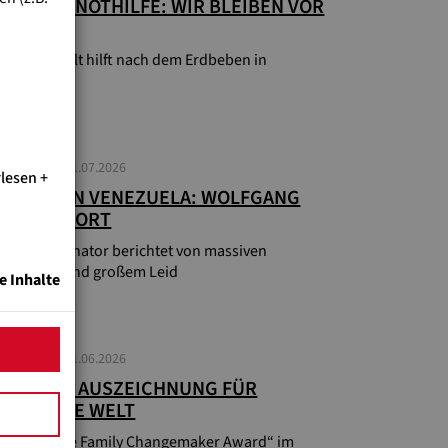
EZUELA-NOTHILFE: WIR BLEIBEN VOR
.
nd Eine Welt hilft nach dem Erdbeben in
zuela
UELLES
01.07.2026
rlesen
BEBEN IN VENEZUELA: WOLFGANG
DAN VOR ORT
ilfe-Koordinator berichtet von massiven
törungen und großem Leid
e Inhalte
UELLES
11.06.2026
SONDERE AUSZEICHNUNG FÜR
END EINE WELT
 World One Family Changemaker Award“ im