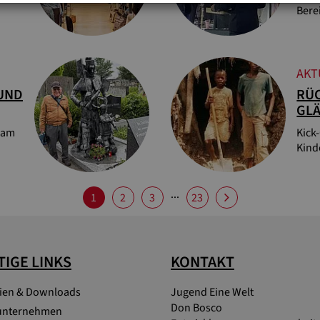
Bere
AKT
 UND
RÜC
GL
 am
Kick
Kind
...
1
2
3
23
IGE LINKS
KONTAKT
lien & Downloads
Jugend Eine Welt
Don Bosco
unternehmen