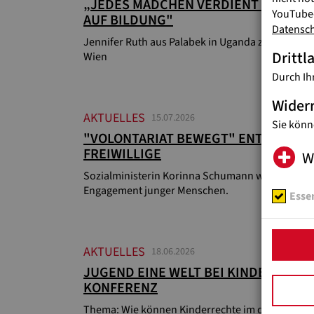
„JEDES MÄDCHEN VERDIENT CHANCE
YouTube-
AUF BILDUNG"
Datensc
Jennifer Ruth aus Palabek in Uganda zu Besuch i
Drittl
Wien
Durch Ih
Wider
AKTUELLES
15.07.2026
Sie könn
"VOLONTARIAT BEWEGT" ENTSENDET 
FREIWILLIGE
W
Sozialministerin Korinna Schumann würdigt
Engagement junger Menschen.
Essen
AKTUELLES
18.06.2026
JUGEND EINE WELT BEI KINDERRECHT
KONFERENZ
Thema: Wie können Kinderrechte im digitalen R