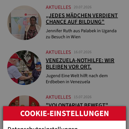
AKTUELLES
20.07.2026
„JEDES MÄDCHEN VERDIENT
CHANCE AUF BILDUNG"
Jennifer Ruth aus Palabek in Uganda
zu Besuch in Wien
AKTUELLES
16.07.2026
VENEZUELA-NOTHILFE: WIR
BLEIBEN VOR ORT.
Jugend Eine Welt hilft nach dem
Erdbeben in Venezuela
AKTUELLES
15.07.2026
"VOLONTARIAT BEWEGT"
COOKIE-EINSTELLUNGEN
ENTSENDET 24 FREIWILLIGE
Sozialministerin Korinna Schumann
würdigt Engagement junger Menschen.