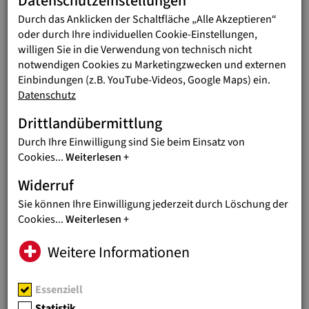
Datenschutzeinstellungen
Durch das Anklicken der Schaltfläche „Alle Akzeptieren“
AKTUELLES
01.07.2026
oder durch Ihre individuellen Cookie-Einstellungen,
ERDBEBEN IN VENEZUELA:
willigen Sie in die Verwendung von technisch nicht
WOLFGANG WEDAN VOR ORT
notwendigen Cookies zu Marketingzwecken und externen
Einbindungen (z.B. YouTube-Videos, Google Maps) ein.
Nothilfe-Koordinator berichtet von
Datenschutz
massiven Zerstörungen und großem
Leid
Drittlandübermittlung
Durch Ihre Einwilligung sind Sie beim Einsatz von
AKTUELLES
18.06.2026
Cookies
...
Weiterlesen
JUGEND EINE WELT BEI
Widerruf
KINDERRECHTE-KONFERENZ
Sie können Ihre Einwilligung jederzeit durch Löschung der
Thema: Wie können Kinderrechte im
Cookies
...
Weiterlesen
digitalen Raum wirksam geschützt
werden
Weitere Informationen
AKTUELLES
11.06.2026
Essenziell
BESONDERE AUSZEICHNUNG
Statistik