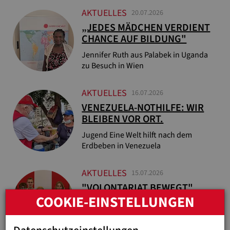
AKTUELLES
20.07.2026
„JEDES MÄDCHEN VERDIENT
CHANCE AUF BILDUNG"
Jennifer Ruth aus Palabek in Uganda
zu Besuch in Wien
AKTUELLES
16.07.2026
VENEZUELA-NOTHILFE: WIR
BLEIBEN VOR ORT.
Jugend Eine Welt hilft nach dem
Erdbeben in Venezuela
AKTUELLES
15.07.2026
"VOLONTARIAT BEWEGT"
COOKIE-EINSTELLUNGEN
ENTSENDET 24 FREIWILLIGE
Sozialministerin Korinna Schumann
würdigt Engagement junger Menschen.