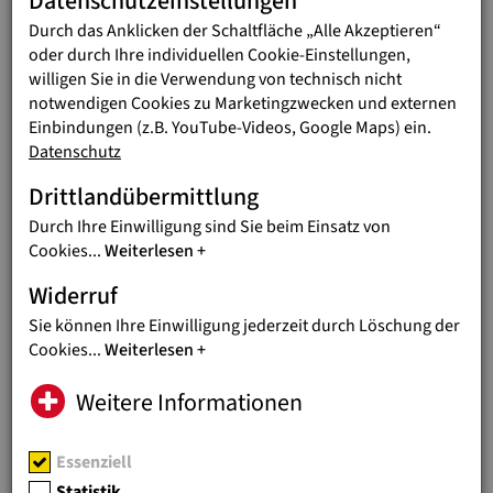
Datenschutzeinstellungen
Durch das Anklicken der Schaltfläche „Alle Akzeptieren“
AKTUELLES
01.07.2026
oder durch Ihre individuellen Cookie-Einstellungen,
ERDBEBEN IN VENEZUELA:
willigen Sie in die Verwendung von technisch nicht
WOLFGANG WEDAN VOR ORT
notwendigen Cookies zu Marketingzwecken und externen
Einbindungen (z.B. YouTube-Videos, Google Maps) ein.
Nothilfe-Koordinator berichtet von
Datenschutz
massiven Zerstörungen und großem
Leid
Drittlandübermittlung
Durch Ihre Einwilligung sind Sie beim Einsatz von
AKTUELLES
18.06.2026
Cookies
...
Weiterlesen
JUGEND EINE WELT BEI
Widerruf
KINDERRECHTE-KONFERENZ
Sie können Ihre Einwilligung jederzeit durch Löschung der
Thema: Wie können Kinderrechte im
Cookies
...
Weiterlesen
digitalen Raum wirksam geschützt
werden
Weitere Informationen
AKTUELLES
11.06.2026
Essenziell
BESONDERE AUSZEICHNUNG
Statistik