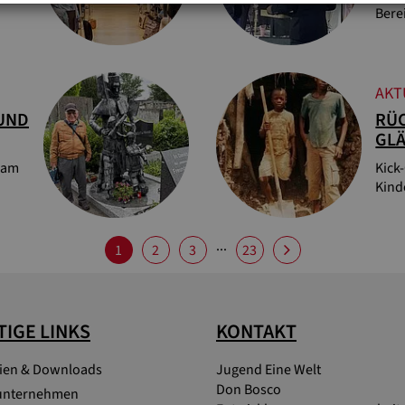
Bere
AKT
 UND
RÜC
GL
 am
Kick
Kind
...
1
2
3
23
IGE LINKS
KONTAKT
lien & Downloads
Jugend Eine Welt
Don Bosco
unternehmen