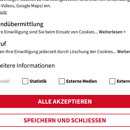
VEN
Videos, Google Maps) ein.
ORT
hutz
n
Juge
andübermittlung
Vene
re Einwilligung sind Sie beim Einsatz von Cookies
...
Weiterlesen
ruf
AKT
en Ihre Einwilligung jederzeit durch Löschung der Cookies
...
Weite
24
ERD
WE
eitere Informationen
Noth
Zers
ziell
Statistik
Externe Medien
Extern
ALLE AKZEPTIEREN
AKT
E-
BE
JUG
SPEICHERN UND SCHLIESSEN
aum
„One