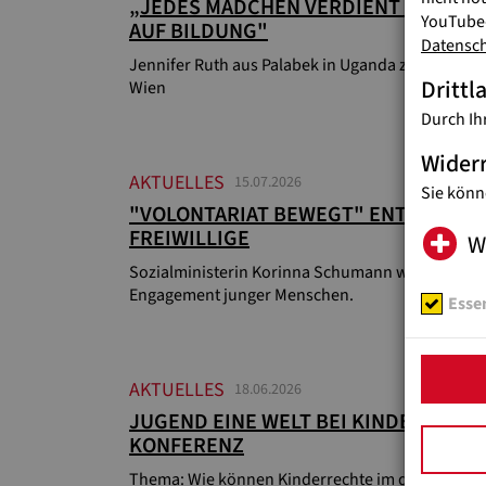
„JEDES MÄDCHEN VERDIENT CHANCE
YouTube-
AUF BILDUNG"
Datensc
Jennifer Ruth aus Palabek in Uganda zu Besuch i
Drittl
Wien
Durch Ih
Wider
AKTUELLES
15.07.2026
Sie könn
"VOLONTARIAT BEWEGT" ENTSENDET 
FREIWILLIGE
W
Sozialministerin Korinna Schumann würdigt
Engagement junger Menschen.
Essen
AKTUELLES
18.06.2026
JUGEND EINE WELT BEI KINDERRECHT
KONFERENZ
Thema: Wie können Kinderrechte im digitalen R