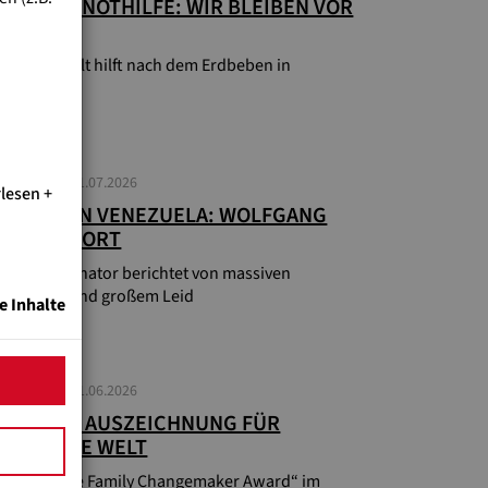
EZUELA-NOTHILFE: WIR BLEIBEN VOR
.
nd Eine Welt hilft nach dem Erdbeben in
zuela
UELLES
01.07.2026
rlesen
BEBEN IN VENEZUELA: WOLFGANG
DAN VOR ORT
ilfe-Koordinator berichtet von massiven
törungen und großem Leid
e Inhalte
UELLES
11.06.2026
SONDERE AUSZEICHNUNG FÜR
END EINE WELT
 World One Family Changemaker Award“ im