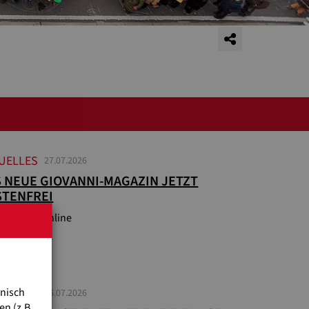
UELLES
27.07.2026
 NEUE GIOVANNI-MAGAZIN JETZT
STENFREI
Post oder online
hnisch
UELLES
16.07.2026
n (z.B.