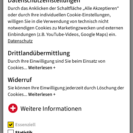
Datenschutzeinstellungen
Durch das Anklicken der Schaltfläche „Alle Akzeptieren“
AKTUELLES
01.07.2026
oder durch Ihre individuellen Cookie-Einstellungen,
ERDBEBEN IN VENEZUELA:
willigen Sie in die Verwendung von technisch nicht
WOLFGANG WEDAN VOR ORT
notwendigen Cookies zu Marketingzwecken und externen
Einbindungen (z.B. YouTube-Videos, Google Maps) ein.
Nothilfe-Koordinator berichtet von
Datenschutz
massiven Zerstörungen und großem
Leid
Drittlandübermittlung
Durch Ihre Einwilligung sind Sie beim Einsatz von
AKTUELLES
18.06.2026
Cookies
...
Weiterlesen
JUGEND EINE WELT BEI
Widerruf
KINDERRECHTE-KONFERENZ
Sie können Ihre Einwilligung jederzeit durch Löschung der
Thema: Wie können Kinderrechte im
Cookies
...
Weiterlesen
digitalen Raum wirksam geschützt
werden
Weitere Informationen
AKTUELLES
11.06.2026
Essenziell
BESONDERE AUSZEICHNUNG
Statistik