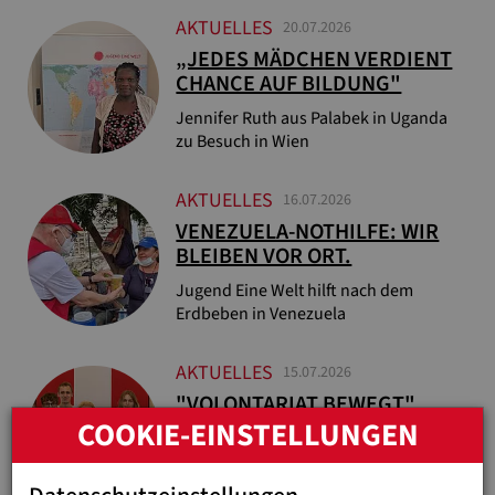
AKTUELLES
20.07.2026
„JEDES MÄDCHEN VERDIENT
CHANCE AUF BILDUNG"
Jennifer Ruth aus Palabek in Uganda
zu Besuch in Wien
AKTUELLES
16.07.2026
VENEZUELA-NOTHILFE: WIR
BLEIBEN VOR ORT.
Jugend Eine Welt hilft nach dem
Erdbeben in Venezuela
AKTUELLES
15.07.2026
"VOLONTARIAT BEWEGT"
COOKIE-EINSTELLUNGEN
ENTSENDET 24 FREIWILLIGE
Sozialministerin Korinna Schumann
würdigt Engagement junger Menschen.