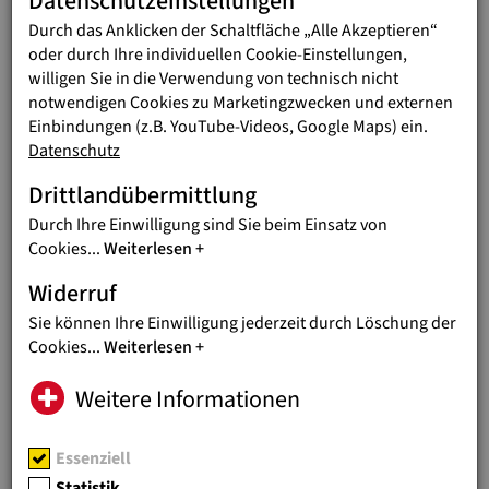
Datenschutzeinstellungen
Durch das Anklicken der Schaltfläche „Alle Akzeptieren“
AKTUELLES
01.07.2026
oder durch Ihre individuellen Cookie-Einstellungen,
ERDBEBEN IN VENEZUELA:
willigen Sie in die Verwendung von technisch nicht
WOLFGANG WEDAN VOR ORT
notwendigen Cookies zu Marketingzwecken und externen
Einbindungen (z.B. YouTube-Videos, Google Maps) ein.
Nothilfe-Koordinator berichtet von
Datenschutz
massiven Zerstörungen und großem
Leid
Drittlandübermittlung
Durch Ihre Einwilligung sind Sie beim Einsatz von
AKTUELLES
18.06.2026
Cookies
...
Weiterlesen
JUGEND EINE WELT BEI
Widerruf
KINDERRECHTE-KONFERENZ
Sie können Ihre Einwilligung jederzeit durch Löschung der
Thema: Wie können Kinderrechte im
Cookies
...
Weiterlesen
digitalen Raum wirksam geschützt
werden
Weitere Informationen
AKTUELLES
11.06.2026
Essenziell
BESONDERE AUSZEICHNUNG
Statistik