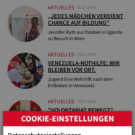
AKTUELLES
20.07.2026
„JEDES MÄDCHEN VERDIENT
CHANCE AUF BILDUNG"
Jennifer Ruth aus Palabek in Uganda
zu Besuch in Wien
AKTUELLES
16.07.2026
VENEZUELA-NOTHILFE: WIR
BLEIBEN VOR ORT.
Jugend Eine Welt hilft nach dem
Erdbeben in Venezuela
AKTUELLES
15.07.2026
"VOLONTARIAT BEWEGT"
COOKIE-EINSTELLUNGEN
ENTSENDET 24 FREIWILLIGE
Sozialministerin Korinna Schumann
würdigt Engagement junger Menschen.