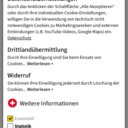
SCI - Service Civil International (Germany) - Explore their
Durch das Anklicken der Schaltfläche „Alle Akzeptieren“
work at
www.sci-d.de
oder durch Ihre individuellen Cookie-Einstellungen,
KVT - Kansainvälinen Vapaaehtoistyö Ry (Finland) - Discover
willigen Sie in die Verwendung von technisch nicht
their mission at
www.kvtfinland.org
notwendigen Cookies zu Marketingzwecken und externen
Jugend Eine Welt (Austria) - Connect with them at
Einbindungen (z.B. YouTube-Videos, Google Maps) ein.
www.jugendeinewelt.at
Datenschutz
Are you ready to join the Green Diversity movement? Get ready
Drittlandübermittlung
to make some noise for climate justice! Get in touch:
Durch Ihre Einwilligung sind Sie beim Einsatz von
info(at)jugendeinewelt.at
Cookies
...
Weiterlesen
Widerruf
Sie können Ihre Einwilligung jederzeit durch Löschung der
Cookies
...
Weiterlesen
Weitere Informationen
Essenziell
Statistik