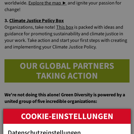
worldwide.
Explore the map ►
and ignite your passion for
change!
3.
Climate Justice Policy Box
Organizations, take note!
This box
is packed with ideas and
guidance for promoting sustainability and climate justice in
your work. Take action and start your first steps with creating
and implementing your Climate Justice Policy.
OUR GLOBAL PARTNERS
TAKING ACTION
We're not doing this alone! Green Diversity is powered by a
united group of five incredible organizations:
Neo Sapiens (Spain) - Check them out at
www.neo-
COOKIE-EINSTELLUNGEN
sapiens.com
LVIA - Lay Volunteers International Association (Italy) - Visit
Datenschutzeinstellungen
them at
lvia.it