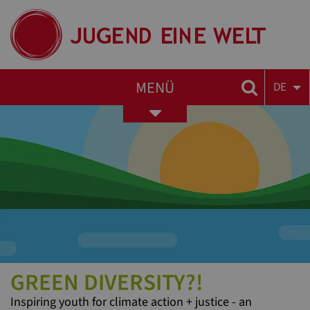
MENÜ
DE
Toggle
navigation
GREEN DIVERSITY?!
Inspiring youth for climate action + justice - an