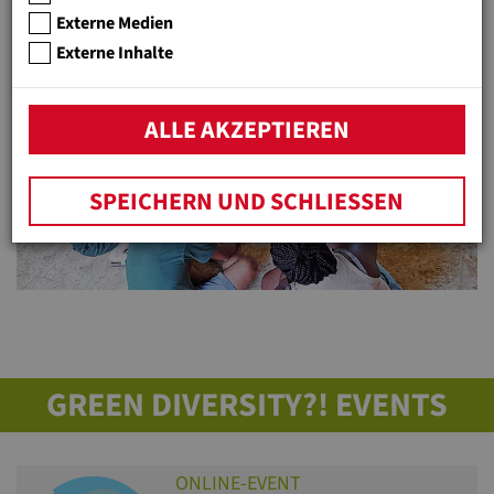
Externe Medien
Externe Inhalte
ALLE AKZEPTIEREN
Previous
N
SPEICHERN UND SCHLIESSEN
GREEN DIVERSITY?! EVENTS
ONLINE-EVENT